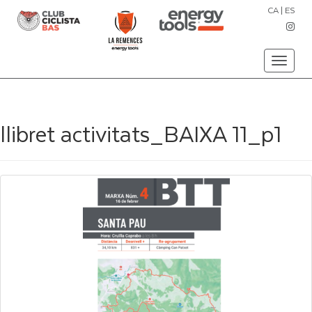
CA
|
ES
Toggle
navigati
llibret activitats_BAIXA 11_p1