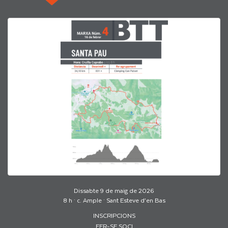
Dissabte 9 de maig de 2026
8 h · c. Ample · Sant Esteve d’en Bas
INSCRIPCIONS
FER-SE SOCI