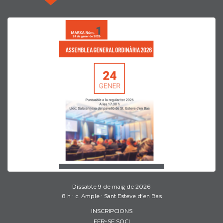
Dissabte 9 de maig de 2026
8 h · c. Ample · Sant Esteve d’en Bas
INSCRIPCIONS
FER-SE SOCI