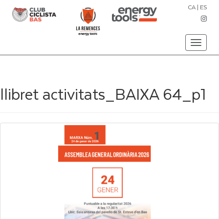
CA
|
ES
Toggle
navigati
llibret activitats_BAIXA 64_p1