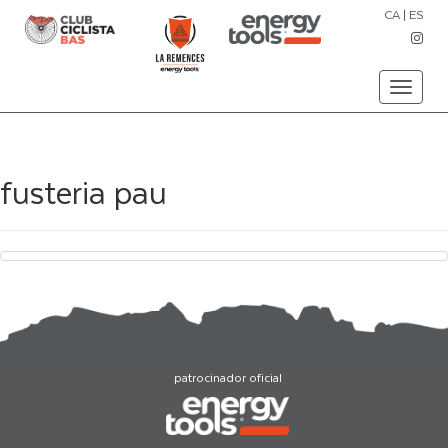
CA
|
ES
Toggle
navigati
fusteria pau
patrocinador oficial