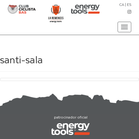
CA
|
ES
Toggle
navigati
santi-sala
patrocinador oficial