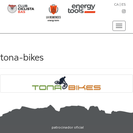
CA
|
ES
Toggle
navigati
tona-bikes
patrocinador oficial