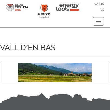
CA
|
ES
Toggle
navigati
VALL D’EN BAS