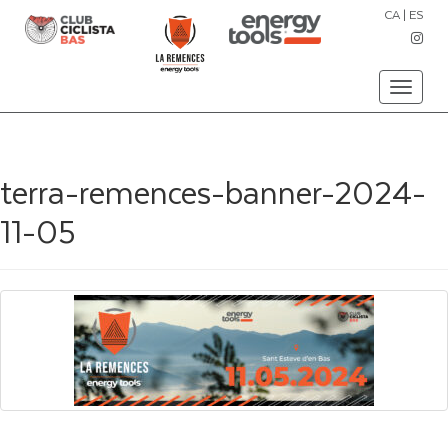
CA
|
ES
Toggle
navigati
terra-remences-banner-2024-
11-05