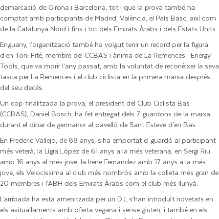
demarcació de Girona i Barcelona, tot i que la prova també ha
comptat amb participants de Madrid, València, el País Basc, així com
de la Catalunya Nord i fins i tot dels Emirats Àrabs i dels Estats Units.
Enguany, l’organització també ha volgut tenir un record per la figura
d’en Toni Fité, membre del CCBAS i ànima de La Remences · Energy
Tools, que va morir l’any passat, amb la voluntat de reconèixer la seva
tasca per La Remences i el club ciclista en la primera marxa després
del seu decés.
Un cop finalitzada la prova, el president del Club Ciclista Bas
(CCBAS), Daniel Bosch, ha fet entregat dels 7 guardons de la marxa
durant el dinar de germanor al pavelló de Sant Esteve d’en Bas.
En Frederic Vallejo, de 88 anys, s’ha emportat el guardó al participant
més veterà, la Lígia López de 61 anys a la més veterana, en Sergi Riu
amb 16 anys al més jove, la Irene Fernandez amb 17 anys a la més
jove, els Velocissima al club més nombrós amb la colleta més gran de
20 membres i l’ABH dels Emirats Àrabs com el club més llunyà.
L’arribada ha esta amenitzada per un DJ, s’han introduït novetats en
els avituallaments amb oferta vegana i sense gluten, i també en els