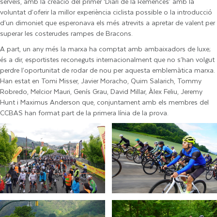
serveis, amb la creació del primer ‘Diari de la Remences’ amb la
voluntat d’oferir la millor experiència ciclista possible o la introducció
d’un dimoniet que esperonava els més atrevits a apretar de valent per
superar les costerudes rampes de Bracons.
A part, un any més la marxa ha comptat amb ambaixadors de luxe;
és a dir, esportistes reconeguts internacionalment que no s’han volgut
perdre l’oportunitat de rodar de nou per aquesta emblemàtica marxa.
Han estat en Tomi Misser, Javier Moracho, Quim Salarich, Tommy
Robredo, Melcior Mauri, Genís Grau, David Millar, Àlex Feliu, Jeremy
Hunt i Maximus Anderson que, conjuntament amb els membres del
CCBAS han format part de la primera línia de la prova.