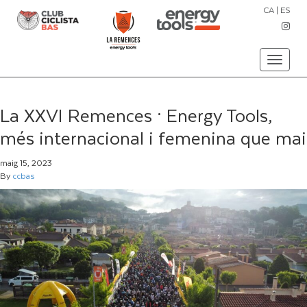
CA
|
ES
Toggle
navigati
La XXVI Remences · Energy Tools,
més internacional i femenina que mai
maig 15, 2023
By
ccbas