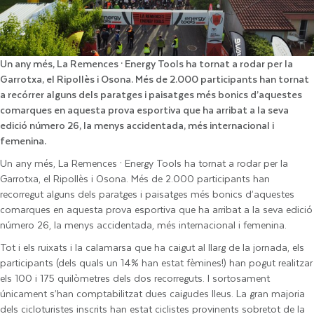
Un any més, La Remences · Energy Tools ha tornat a rodar per la
Garrotxa, el Ripollès i Osona. Més de 2.000 participants han tornat
a recórrer alguns dels paratges i paisatges més bonics d’aquestes
comarques en aquesta prova esportiva que ha arribat a la seva
edició número 26, la menys accidentada, més internacional i
femenina.
Un any més, La Remences · Energy Tools ha tornat a rodar per la
Garrotxa, el Ripollès i Osona. Més de 2.000 participants han
recorregut alguns dels paratges i paisatges més bonics d’aquestes
comarques en aquesta prova esportiva que ha arribat a la seva edició
número 26, la menys accidentada, més internacional i femenina.
Tot i els ruixats i la calamarsa que ha caigut al llarg de la jornada, els
participants (dels quals un 14% han estat fèmines!) han pogut realitzar
els 100 i 175 quilòmetres dels dos recorreguts. I sortosament
únicament s’han comptabilitzat dues caigudes lleus. La gran majoria
dels cicloturistes inscrits han estat ciclistes provinents sobretot de la