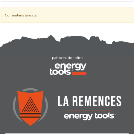
Comentaris tancats.
patrocinador oficial