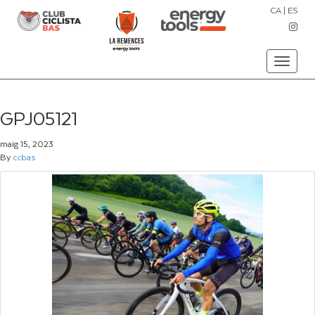
CA
|
ES
Toggle
navigati
GPJ05121
maig 15, 2023
By
ccbas