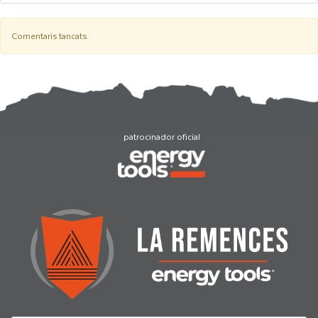
Comentaris tancats.
patrocinador oficial