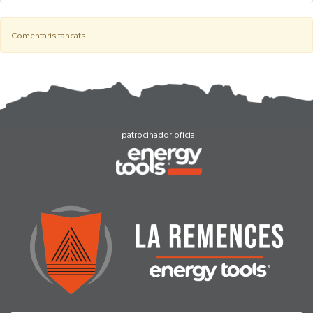
Comentaris tancats.
patrocinador oficial