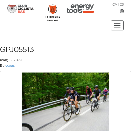
CA
|
ES
Toggle
navigati
GPJ05513
maig 15, 2023
By
ccbas