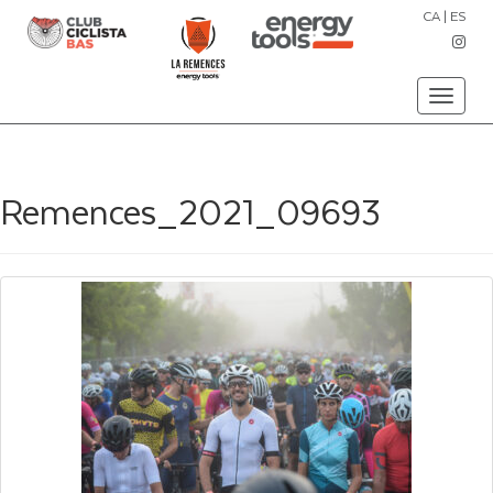
CA
|
ES
Toggle
navigati
Remences_2021_09693