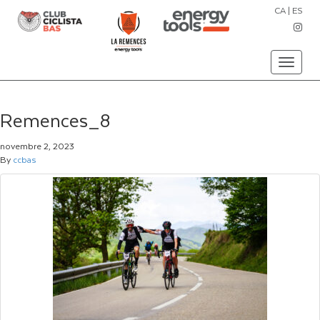
CA
|
ES
Toggle
navigati
Remences_8
novembre 2, 2023
By
ccbas