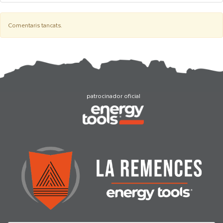
Comentaris tancats.
patrocinador oficial