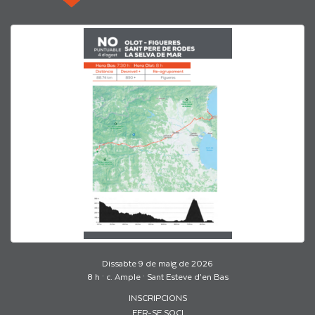
Dissabte 9 de maig de 2026
8 h · c. Ample · Sant Esteve d’en Bas
INSCRIPCIONS
FER-SE SOCI