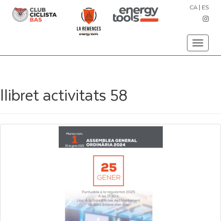
CA
|
ES
Toggle
navigati
llibret activitats 58