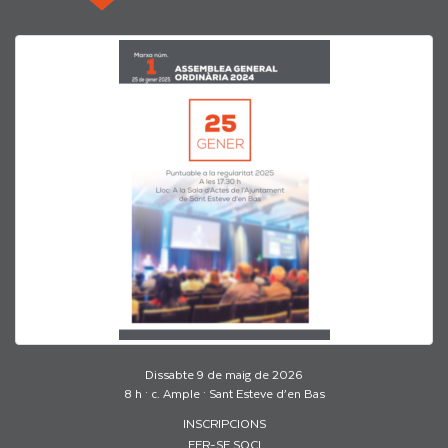
Dissabte 9 de maig de 2026
8 h · c. Ample · Sant Esteve d’en Bas
INSCRIPCIONS
FER-SE SOCI