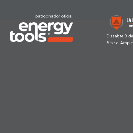
patrocinador oficial
Dissabte 9 d
8 h · c. Ample