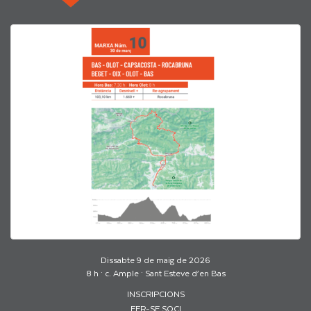
Dissabte 9 de maig de 2026
8 h · c. Ample · Sant Esteve d’en Bas
INSCRIPCIONS
FER-SE SOCI