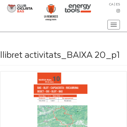
CA
|
ES
Toggle
navigati
llibret activitats_BAIXA 20_p1