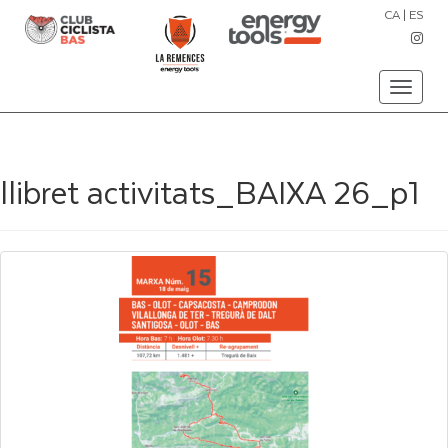
CA
|
ES
Toggle
navigati
llibret activitats_BAIXA 26_p1