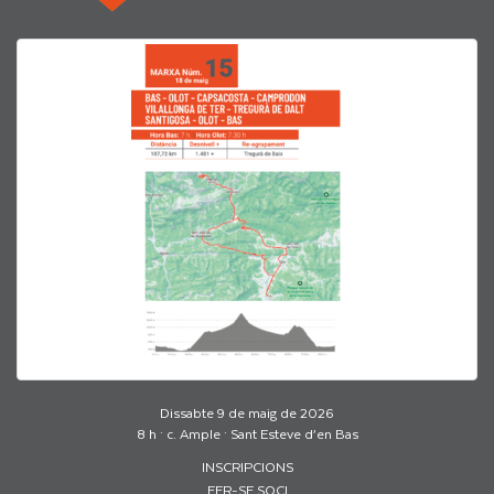
Dissabte 9 de maig de 2026
8 h · c. Ample · Sant Esteve d’en Bas
INSCRIPCIONS
FER-SE SOCI