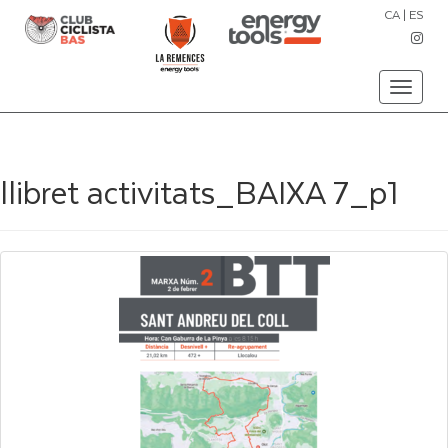
CA
|
ES
Toggle
navigati
llibret activitats_BAIXA 7_p1