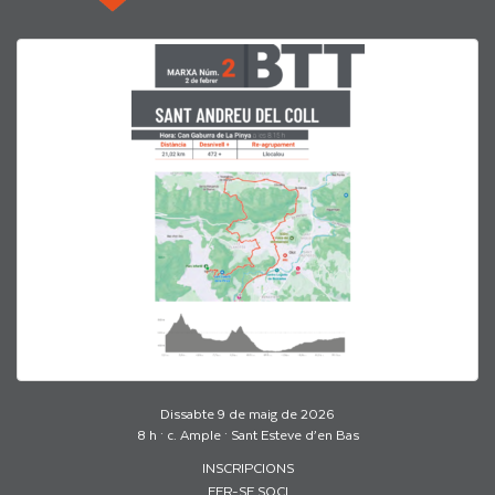
Dissabte 9 de maig de 2026
8 h · c. Ample · Sant Esteve d’en Bas
INSCRIPCIONS
FER-SE SOCI