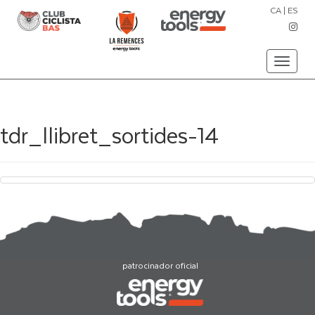
CA
|
ES
Toggle
navigati
tdr_llibret_sortides-14
patrocinador oficial