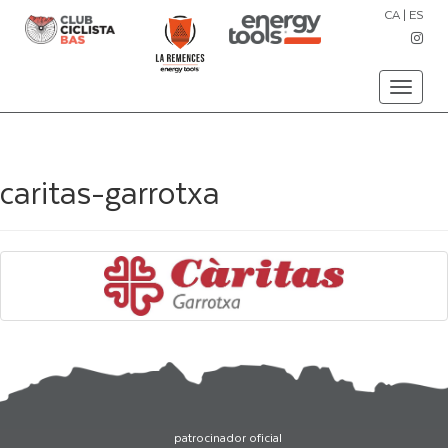
CA
|
ES
Toggle
navigati
caritas-garrotxa
patrocinador oficial