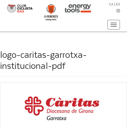
CA
|
ES
Toggle
navigati
logo-caritas-garrotxa-
institucional-pdf