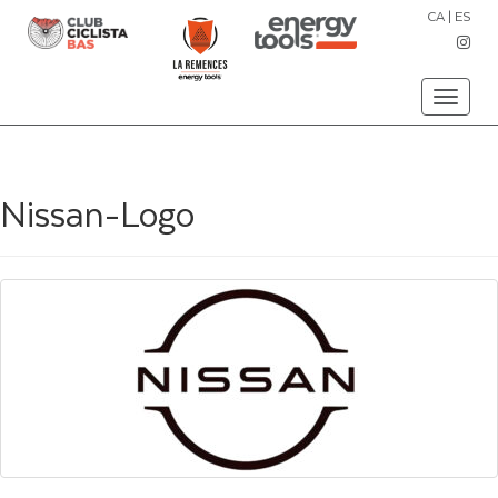
CA
|
ES
Toggle
navigati
Nissan-Logo