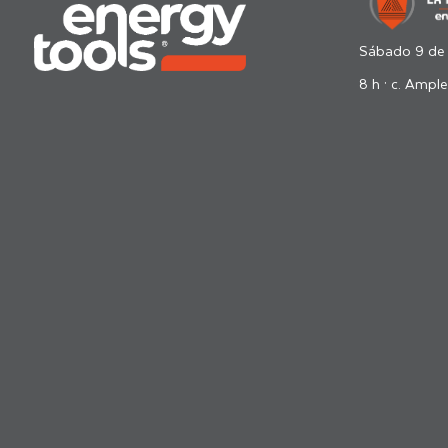
Sábado 9 de
8 h · c. Ample