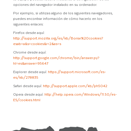
opciones del navegador instalado en su ordenador.
Por ejemplo, si utilizas alguno de los siguientes navegadores,
puedes encontrar información de cómo hacerlo en los
siguientes enlaces:
Firefox desde aquí:
http://support.mozilla.org/es/kb/Borrar%20cookies?
esab=a&s=cookies&r=2&as=s
Chrome desde aquí:
http://support.google.com/chrome/bin/answer.py?
hl=es&answer=95647
Explorer desde aquí:
https://support.microsoft.com/es-
es/kb/278835
Safari desde aquí:
http://support.apple.com/kb/ph5042
Opera desde aquí:
http://help.opera.com/Windows/11.50/es-
ES/cookies.html