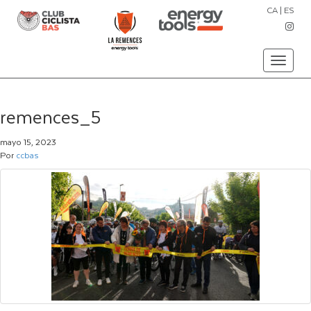
CA
|
ES
Toggle
navigati
remences_5
mayo 15, 2023
Por
ccbas