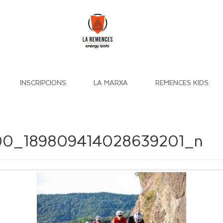
INSCRIPCIONS
LA MARXA
REMENCES KIDS
00_189809414028639201_n