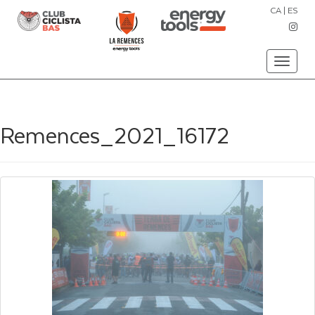
CA
|
ES
Toggle
navigati
Remences_2021_16172