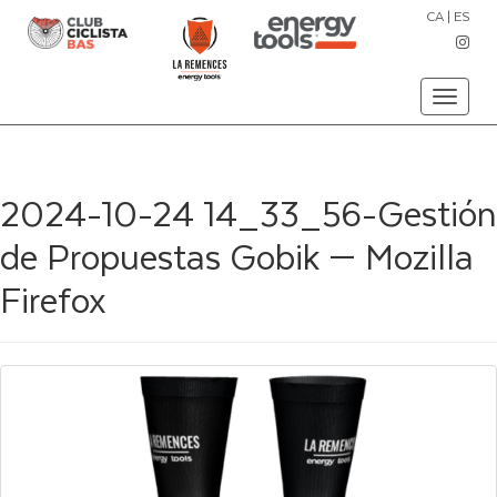
CA
|
ES
Toggle
navigati
2024-10-24 14_33_56-Gestión
de Propuestas Gobik — Mozilla
Firefox