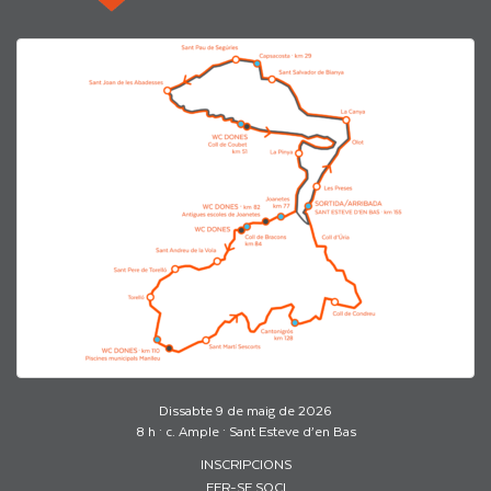
Dissabte 9 de maig de 2026
8 h · c. Ample · Sant Esteve d’en Bas
INSCRIPCIONS
FER-SE SOCI