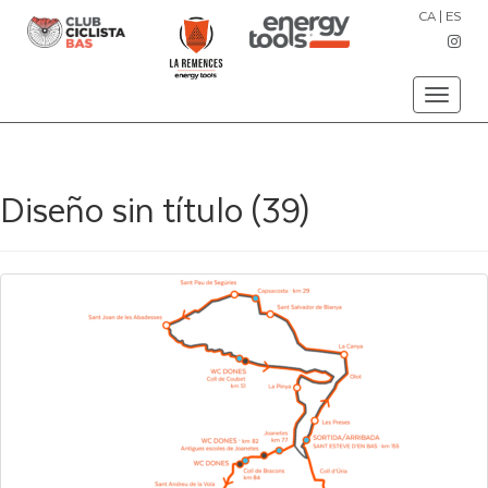
CA
|
ES
Toggle
navigati
Diseño sin título (39)