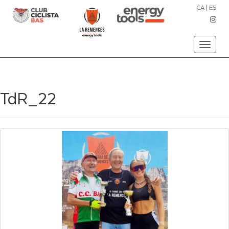
CA
|
ES
Toggle
navigati
TdR_22