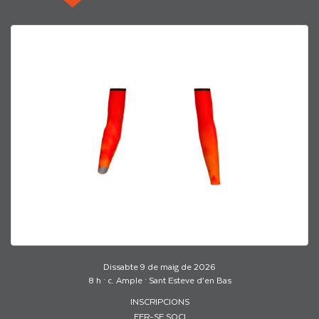
Dissabte 9 de maig de 2026
8 h · c. Ample · Sant Esteve d’en Bas
INSCRIPCIONS
FER-SE SOCI