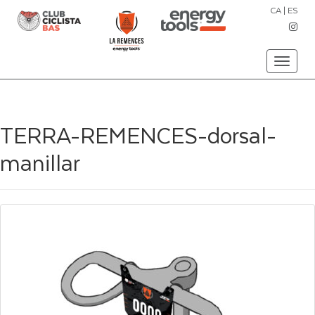
CA
|
ES
Toggle
navigati
TERRA-REMENCES-dorsal-
manillar