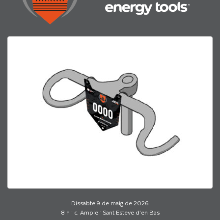
Dissabte 9 de maig de 2026
8 h · c. Ample · Sant Esteve d’en Bas