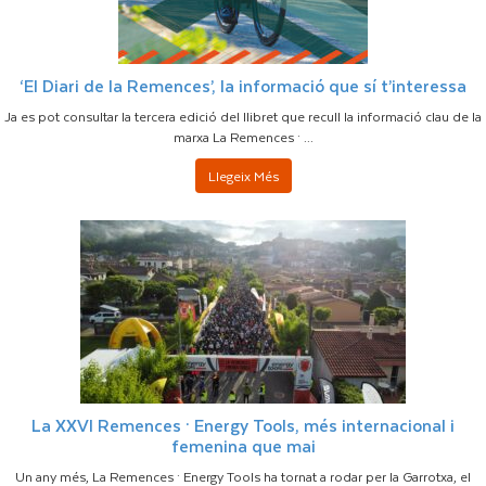
‘El Diari de la Remences’, la informació que sí t’interessa
Ja es pot consultar la tercera edició del llibret que recull la informació clau de la
marxa La Remences · ...
Llegeix Més
La XXVI Remences · Energy Tools, més internacional i
femenina que mai
Un any més, La Remences · Energy Tools ha tornat a rodar per la Garrotxa, el