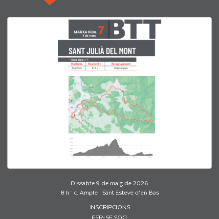
Dissabte 9 de maig de 2026
8 h · c. Ample · Sant Esteve d’en Bas
INSCRIPCIONS
FER-SE SOCI