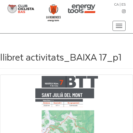
CA
|
ES
Toggle
navigati
llibret activitats_BAIXA 17_p1