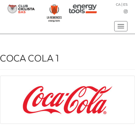
CA
|
ES
Toggle
navigati
COCA COLA 1