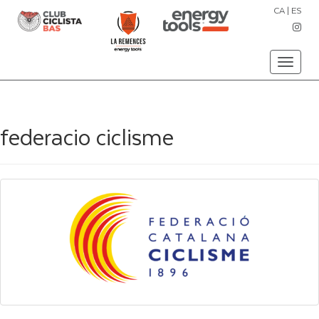
CA
|
ES
Toggle
navigati
federacio ciclisme