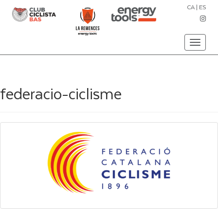
CA
|
ES
Toggle
navigati
federacio-ciclisme