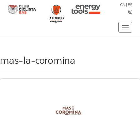
CA
|
ES
Toggle
navigati
mas-la-coromina