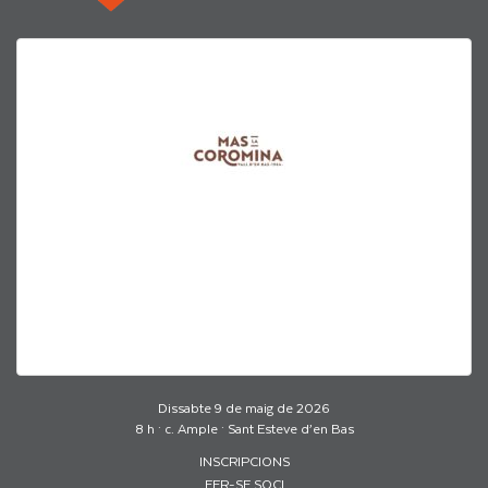
Dissabte 9 de maig de 2026
8 h · c. Ample · Sant Esteve d’en Bas
INSCRIPCIONS
FER-SE SOCI