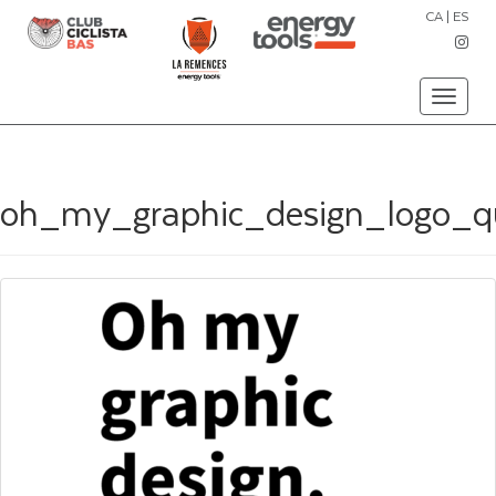
CA
|
ES
Toggle
navigati
oh_my_graphic_design_logo_q