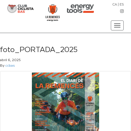
CA
|
ES
Toggle
navigati
foto_PORTADA_2025
abril 6, 2025
By
ccbas