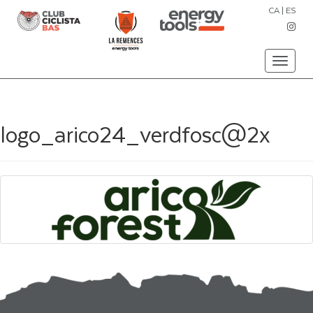
CA
|
ES
Toggle
navigati
logo_arico24_verdfosc@2x