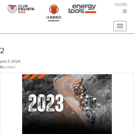
CA
|
ES
Toggle
navigati
2
juny 7, 2024
By
ccbas