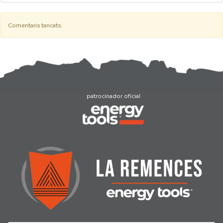
Comentaris tancats.
patrocinador oficial