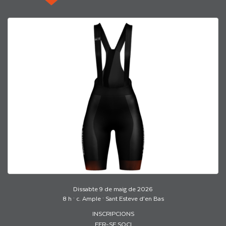
Dissabte 9 de maig de 2026
8 h · c. Ample · Sant Esteve d’en Bas
INSCRIPCIONS
FER-SE SOCI