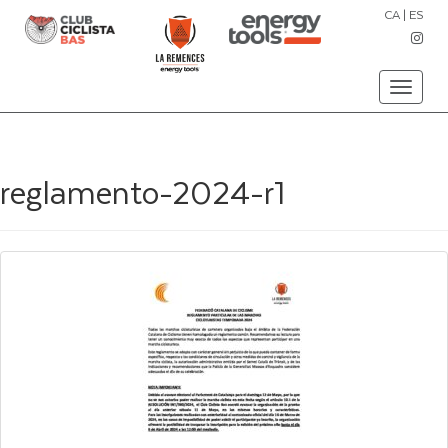
CA
|
ES
Toggle
navigati
reglamento-2024-r1