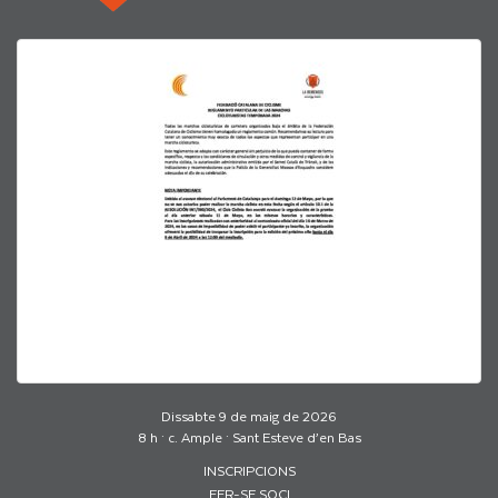
Dissabte 9 de maig de 2026
8 h · c. Ample · Sant Esteve d’en Bas
INSCRIPCIONS
FER-SE SOCI