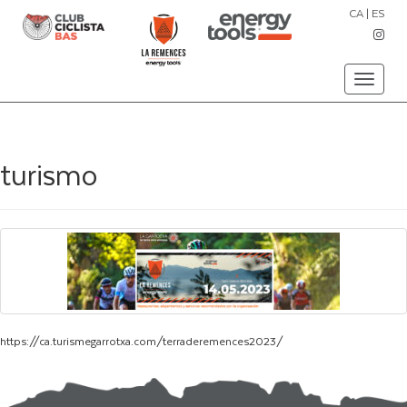
CA
|
ES
Toggle
navigati
turismo
https://ca.turismegarrotxa.com/terraderemences2023/