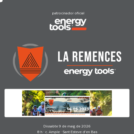
patrocinador oficial
Dissabte 9 de maig de 2026
8 h · c. Ample · Sant Esteve d’en Bas