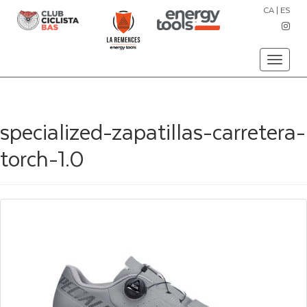
CA
|
ES
Toggle
navigati
specialized-zapatillas-carretera-
torch-1.0