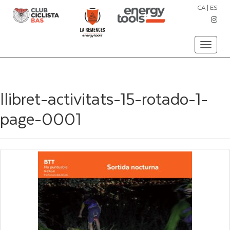
CA
|
ES
Toggle
navigati
llibret-activitats-15-rotado-1-
page-0001