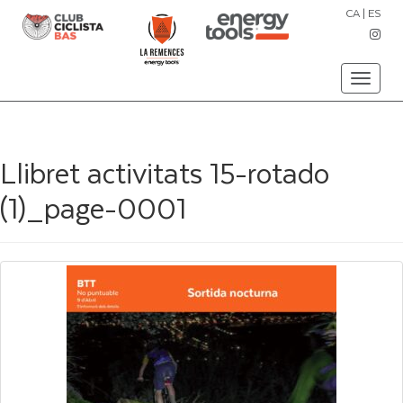
CA
|
ES
Toggle
navigati
Llibret activitats 15-rotado
(1)_page-0001